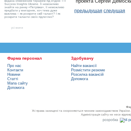
проекта Сергей Дембск
видана обмеженим тиражем під егідою TTI
Success Insights Ukraine. Її неможливо
знайти на ринку «Петрівка», її неможливо
предыдущая
следущая
придбати у книгарнях, хоч тема дуже
важлива – як розкрити свій талант? І як
розкрити таланти своїх підлеглих?
усі книги
Фарма персонал
Здобувачу
Про нас
Найти вакансії
Контакти
Розмістити резюме
Новини
Розсилка вакансій
Статті
Допомога
Мапа сайту
Допомога
Фа
Усі права захищені та охороняються чинним законодавством України
Адміністрація сайту не несе відпов
розробка