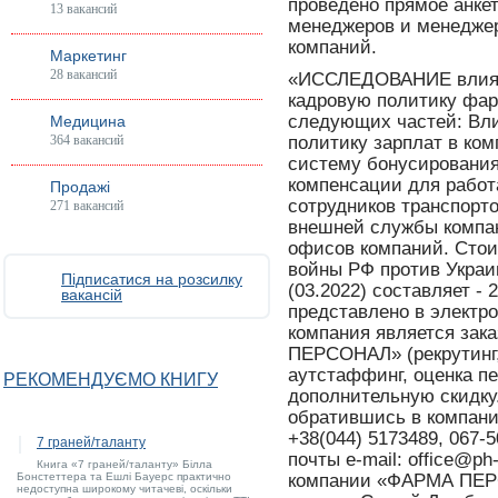
проведено прямое анке
13 вакансий
менеджеров и менедже
компаний.
Маркетинг
28 вакансий
«ИССЛЕДОВАНИЕ влиян
кадровую политику фар
следующих частей: Вли
Медицина
364 вакансий
политику зарплат в ком
систему бонусирования 
компенсации для работ
Продажі
сотрудников транспорто
271 вакансий
внешней службы компан
офисов компаний. Ст
войны РФ против Украи
Підписатися на розсилку
(03.2022) составляет -
вакансій
представлено в электр
компания является зак
ПЕРСОНАЛ» (рекрутинг, 
аутстаффинг, оценка п
РЕКОМЕНДУЄМО КНИГУ
дополнительную скидку
обратившись в компа
+38(044) 5173489, 067
7 граней/таланту
почты e-mail: office@p
Книга «7 граней/таланту» Білла
Бонстеттера та Ешлі Бауерс практично
компании «ФАРМА ПЕР
недоступна широкому читачеві, оскільки