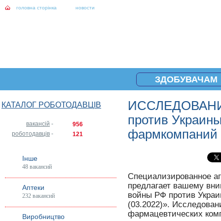
головна сторінка
новости
ЗДОБУВАЧАМ
ИССЛЕДОВАНИЕ
КАТАЛОГ РОБОТОДАВЦІВ
против Украины
вакансій
-
956
фармкомпаний 
роботодавців
-
121
Інше
48 вакансий
Специализированное 
предлагает вашему в
Аптеки
войны РФ против Украи
232 вакансий
(03.2022)». Исследован
фармацевтических ком
Виробництво