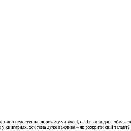
ктично недоступна широкому читачеві, оскільки видана обмеженим
 книгарнях, хоч тема дуже важлива – як розкрити свій талант? І