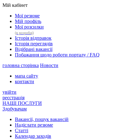
Мій кабінет
Мої резюме
Мій профіль
Мої розсилки
(в розробці)
Історія відправок
Історія переглядів
Відібрані вакансії
Побажання щодо роботи порталу / FAQ
головна сторінка
Новости
мапа сайту
контакти
увійти
реєстрація
НАШІ ПОСЛУГИ
Здобувачам
Вакансії, пошук вакансій
Надіслати резюме
Статті
Календар заходів