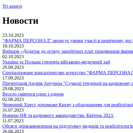
Усі книги
Новости
23.10.2023
"ФАРМА ПЕРСОНАЛ" анонсує умови участі в щорічному дослідж
18.10.2023
Вийшов «Додаток до огляду заробітних плат працівників фармац
02.10.2023
Україна та Польща створять військово-медичний хаб
29.09.2023
Спеціалізоване консалтингове агентство “ФАРМА ПЕРСОНАЛ” 
17.09.2023
Презентація Андрія Анучина "Сучасні тенденції на кадровому р
29.08.2023
Весело сміятися один з одним
02.08.2023
Червоний Хрест допоможе Києву з обладнанням для реабілітаці
31.07.2023
Новини HR та кадрового законодавства. Квітень 2023.
11.07.2023
Обсяги держзамовлення на підготовку медиків та реабілітологів
26.06.2023