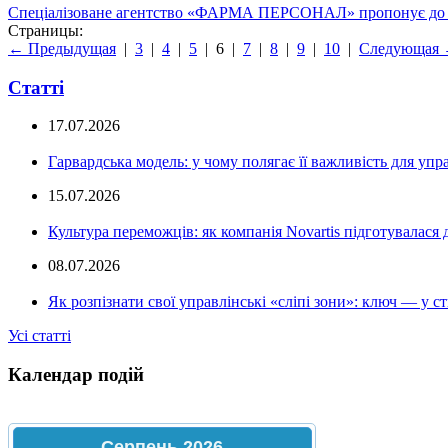
Спеціалізоване агентство «ФАРМА ПЕРСОНАЛ» пропонує до вашо
Страницы:
← Предыдущая
|
3
|
4
|
5
|
6
|
7
|
8
|
9
|
10
|
Следующая
Статті
17.07.2026
Гарвардська модель: у чому полягає її важливість для уп
15.07.2026
Культура переможців: як компанія Novartis підготувалася 
08.07.2026
Як розпізнати свої управлінські «сліпі зони»: ключ — у ст
Усі статті
Календар подій
Серпень
2026