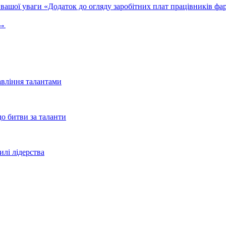
ї уваги «Додаток до огляду заробітних плат працівників фарм
 →
равління талантами
до битви за таланти
илі лідерства