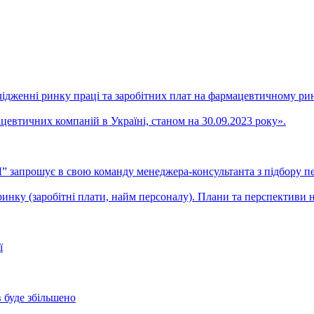
енні ринку праці та заробітних плат на фармацевтичному рин
евтичних компаній в Україні, станом на 30.09.2023 року».
запрошує в свою команду менеджера-консультанта з підбору п
инку (заробітні плати, найм персоналу). Плани та перспективи н
ї
 буде збільшено