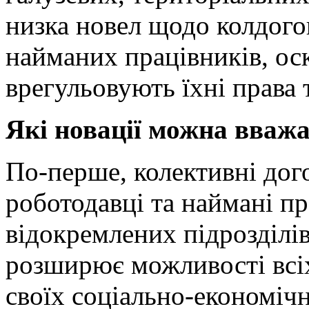
низка новел щодо колдогов
найманих працівників, ос
врегульовують їхні права 
Які новації можна вваж
По-перше, колективні дог
роботодавці та наймані п
відокремлених підрозділів
розширює можливості всіх
своїх соціально-економічн